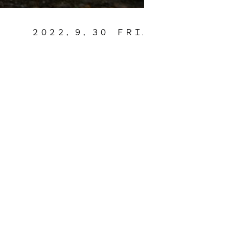
２０２２．９．３０ ＦＲＩ.