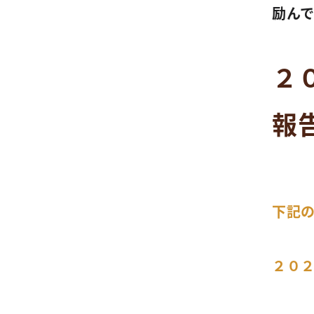
励ん
２
報
下記
２０２