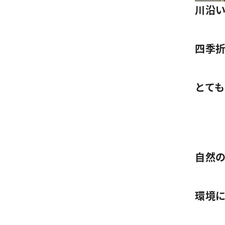
川沿
四季
とて
自然
環境