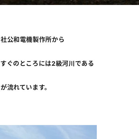
会社公和電機製作所から
てすぐのところには2級河川である
川が流れています。